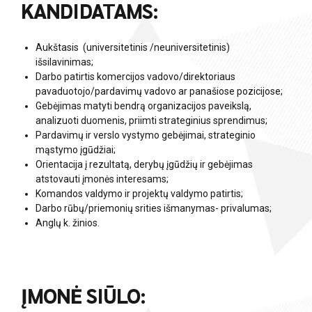
KANDIDATAMS:
Aukštasis (universitetinis /neuniversitetinis)
išsilavinimas;
Darbo patirtis komercijos vadovo/direktoriaus
pavaduotojo/pardavimų vadovo ar panašiose pozicijose;
Gebėjimas matyti bendrą organizacijos paveikslą,
analizuoti duomenis, priimti strateginius sprendimus;
Pardavimų ir verslo vystymo gebėjimai, strateginio
mąstymo įgūdžiai;
Orientacija į rezultatą, derybų įgūdžių ir gebėjimas
atstovauti įmonės interesams;
Komandos valdymo ir projektų valdymo patirtis;
Darbo rūbų/priemonių srities išmanymas- privalumas;
Anglų k. žinios.
ĮMONĖ SIŪLO: