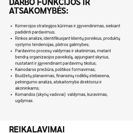
DARBO FUNKCIJOS IR
ATSAKOMYBĖS:
Komercijos strategijos kūrimas ir įgyvendinimas, siekiant
padidinti pardavimus;
Rinkos analizė, identifikuojant klientų poreikius, produktų
vystymo tendencijas, plėtros galimybes;
Pardavimo procesų valdymas ir skatinimas, matant
bendrą organizacijos paveikslą, apjungiant skyrius,
nustatant ir įgyvendinant pardavimų tikslus;
Kainodaros priežiūra, politikos formavimas;
Biudžetų planavimas, finansinių rodiklių stebėsena,
pelningumo analizė, atskaitomybė direktoriui ir
akcininkams;
Komandos (skyrių vadovai) valdymas, kuravimas,
ugdymas.
REIKALAVIMAI