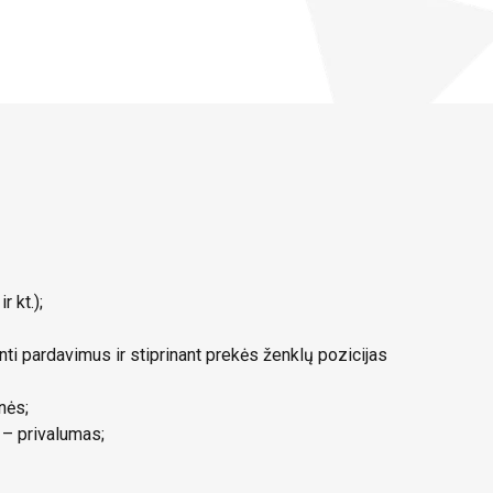
 kt.);
i pardavimus ir stiprinant prekės ženklų pozicijas
nės;
 – privalumas;