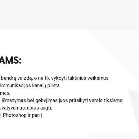
AMS:
 bendrą vaizdą, o ne tik vykdyti taktinius veiksmus;
 komunikacijos kanalų plėtra;
lumas;
ų išmanymas bei gebėjimas juos pritaikyti verslo tikslams;
ovatyvumas, noras augti;
 Photoshop ir pan.).