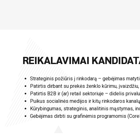
REIKALAVIMAI KANDIDAT
Strateginis požiūris į rinkodarą – gebėjimas matyti
Patirtis dirbant su prekės ženklo kūrimu, įvaizdžiu,
Patirtis B2B ir (ar) retail sektoriuje – didelis priva
Puikus socialinės medijos ir kitų rinkodaros kanal
Kūrybingumas, strateginis, analitinis mąstymas, in
Gebėjimas dirbti su grafinėmis programomis (Corel,