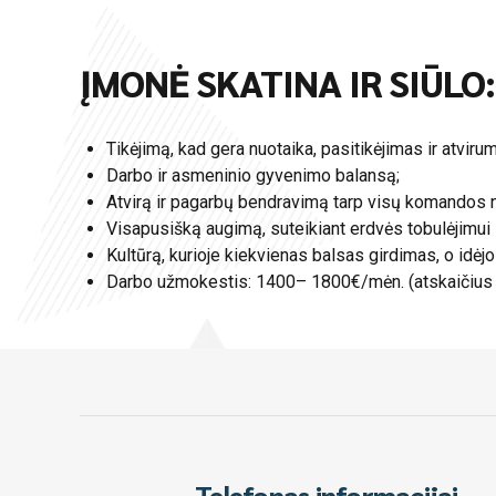
ĮMONĖ SKATINA IR SIŪLO:
Tikėjimą, kad gera nuotaika, pasitikėjimas ir atviru
Darbo ir asmeninio gyvenimo balansą;
Atvirą ir pagarbų bendravimą tarp visų komandos n
Visapusišką augimą, suteikiant erdvės tobulėjimui 
Kultūrą, kurioje kiekvienas balsas girdimas, o idė
Darbo užmokestis: 1400– 1800€/mėn. (atskaičius m
Telefonas informacijai