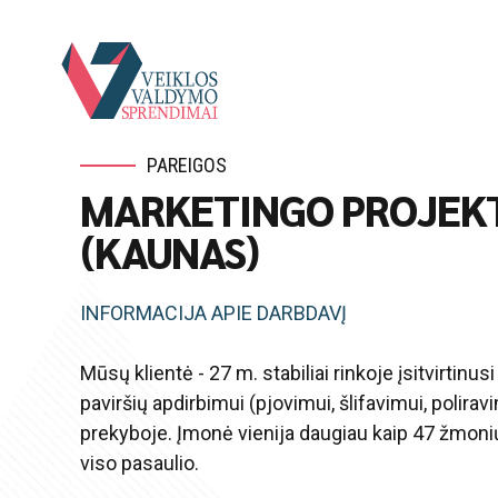
PAREIGOS
MARKETINGO PROJEKT
(KAUNAS)
INFORMACIJA APIE DARBDAVĮ
Mūsų klientė - 27 m. stabiliai rinkoje įsitvirtinus
paviršių apdirbimui (pjovimui, šlifavimui, polirav
prekyboje. Įmonė vienija daugiau kaip 47 žmonių
viso pasaulio.