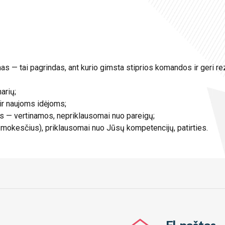
mas — tai pagrindas, ant kurio gimsta stiprios komandos ir geri rez
arių;
ir naujoms idėjoms;
jos — vertinamos, nepriklausomai nuo pareigų;
okesčius), priklausomai nuo Jūsų kompetencijų, patirties.
El.paštas