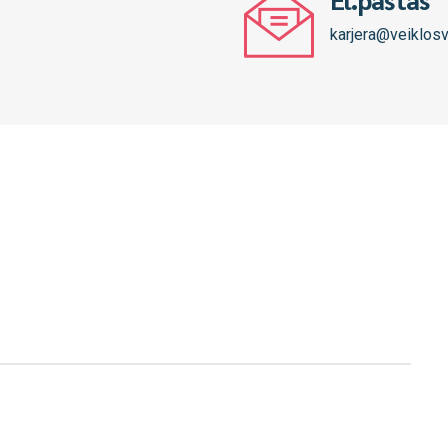
karjera@veiklosv