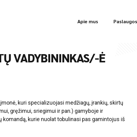
Apie mus
Paslaugo
Ų VADYBININKAS/-Ė
i įmonė, kuri specializuojasi medžiagų, įrankių, skirtų
imui, gręžimui, sriegimui ir pan.) gamyboje ir
 komandą, kurie nuolat tobulinasi pas gamintojus iš