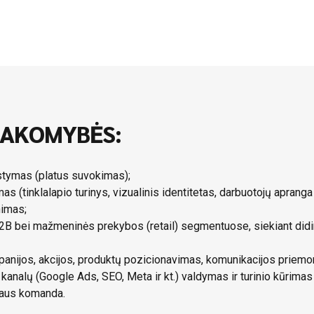
SAKOMYBĖS:
stymas (platus suvokimas);
 (tinklalapio turinys, vizualinis identitetas, darbuotojų apranga ir
nimas;
2B bei mažmeninės prekybos (retail) segmentuose, siekiant didint
nijos, akcijos, produktų pozicionavimas, komunikacijos priemo
kanalų (Google Ads, SEO, Meta ir kt.) valdymas ir turinio kūrimas
daus komanda.