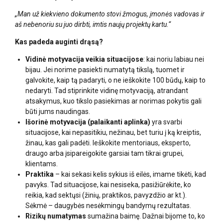
„Man už kiekvieno dokumento stovi žmogus, įmonės vadovas ir
aš nebenoriu su juo dirbti, imtis naujų projektų kartu.“
Kas padeda auginti drąsą?
Vidinė motyvacija veikia situacijose
: kai noriu labiau nei
bijau. Jei norime pasiekti numatytą tikslą, tuomet ir
galvokite, kaip tą padaryti, o ne ieškokite 100 būdų, kaip to
nedaryti. Tad stiprinkite vidinę motyvaciją, atrandant
atsakymus, kuo tikslo pasiekimas ar norimas pokytis gali
būti jums naudingas.
Išorinė motyvacija (palaikanti aplinka)
yra svarbi
situacijose, kai nepasitikiu, nežinau, bet turiu į ką kreiptis,
žinau, kas gali padėti. Ieškokite mentoriaus, eksperto,
draugo arba įsipareigokite garsiai tam tikrai grupei,
klientams.
Praktika
– kai sekasi kelis sykius iš eilės, imame tikėti, kad
pavyks. Tad situacijose, kai nesiseka, pasižiūrėkite, ko
reikia, kad sektųsi (žinių, praktikos, pavyzdžio ar kt.).
Sėkmė – daugybės nesėkmingų bandymų rezultatas.
Rizikų numatymas
sumažina baimę. Dažnai bijome to, ko