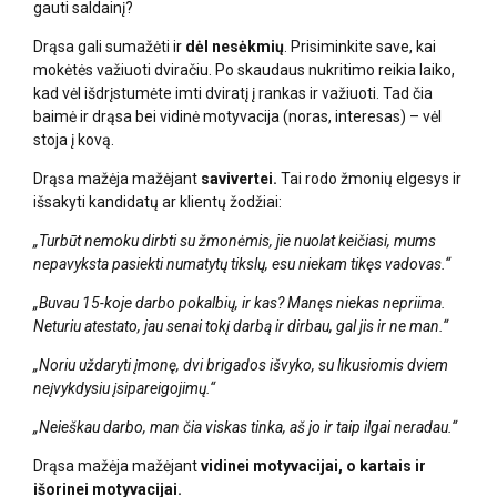
gauti saldainį?
Drąsa gali sumažėti ir
dėl nesėkmių
. Prisiminkite save, kai
mokėtės važiuoti dviračiu. Po skaudaus nukritimo reikia laiko,
kad vėl išdrįstumėte imti dviratį į rankas ir važiuoti. Tad čia
baimė ir drąsa bei vidinė motyvacija (noras, interesas) – vėl
stoja į kovą.
Drąsa mažėja mažėjant
savivertei.
Tai rodo žmonių elgesys ir
išsakyti kandidatų ar klientų žodžiai:
„Turbūt nemoku dirbti su žmonėmis, jie nuolat keičiasi, mums
nepavyksta pasiekti numatytų tikslų, esu niekam tikęs vadovas.“
„Buvau 15-koje darbo pokalbių, ir kas? Manęs niekas nepriima.
Neturiu atestato, jau senai tokį darbą ir dirbau, gal jis ir ne man.“
„Noriu uždaryti įmonę, dvi brigados išvyko, su likusiomis dviem
neįvykdysiu įsipareigojimų.“
„Neieškau darbo, man čia viskas tinka, aš jo ir taip ilgai neradau.“
Drąsa mažėja mažėjant
vidinei motyvacijai, o kartais ir
išorinei motyvacijai.