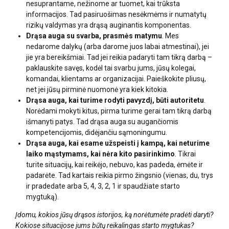
nesuprantame, nežinome ar tuomet, kai trūksta
informacijos. Tad pasiruošimas nesėkmėms ir numatytų
rizikų valdymas yra drąsą auginantis komponentas.
Drąsa auga
su svarba, prasmės matymu
. Mes
nedarome dalykų (arba darome juos labai atmestinai), jei
jie yra bereikšmiai. Tad jei reikia padaryti tam tikrą darbą –
paklauskite savęs, kodėl tai svarbu jums, jūsų kolegai,
komandai, klientams ar organizacijai. Paieškokite pliusų,
net jei jūsų pirminė nuomonė yra kiek kitokia.
Drąsa auga, kai turime rodyti pavyzdį, būti autoritetu
.
Norėdami mokyti kitus, pirma turime gerai tam tikrą darbą
išmanyti patys. Tad drąsa auga su augančiomis
kompetencijomis, didėjančiu sąmoningumu.
Drąsa auga, kai esame užspeisti į kampą, kai neturime
laiko mąstymams, kai nėra kito pasirinkimo
. Tikrai
turite situacijų, kai reikėjo, nebuvo, kas padeda, ėmėte ir
padarėte. Tad kartais reikia pirmo žingsnio (vienas, du, trys
ir pradedate arba 5, 4, 3, 2, 1 ir spaudžiate starto
mygtuką).
Įdomu, kokios jūsų drąsos istorijos, ką norėtumėte pradėti daryti?
Kokiose situacijose jums būtų reikalingas starto mygtukas?