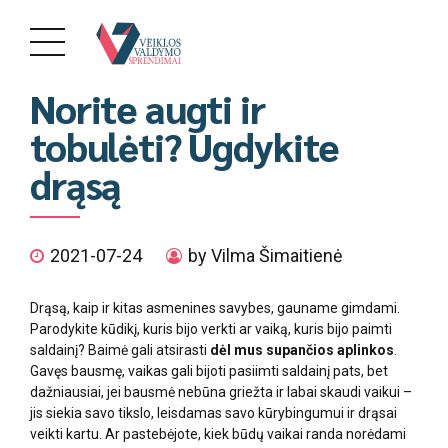
PRANEŠIMAI
Norite augti ir
tobulėti? Ugdykite
drąsą
2021-07-24
by Vilma Šimaitienė
Drąsą, kaip ir kitas asmenines savybes, gauname gimdami.
Parodykite kūdikį, kuris bijo verkti ar vaiką, kuris bijo paimti
saldainį? Baimė gali atsirasti
dėl mus supančios aplinkos
.
Gavęs bausmę, vaikas gali bijoti pasiimti saldainį pats, bet
dažniausiai, jei bausmė nebūna griežta ir labai skaudi vaikui –
jis siekia savo tikslo, leisdamas savo kūrybingumui ir drąsai
veikti kartu. Ar pastebėjote, kiek būdų vaikai randa norėdami