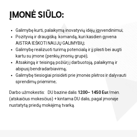
ĮMONĖ SIŪLO:
Galimybę kurti, palaikymą inovatyvių idėjų įgyvendinimui;
Pozityvią ir draugišką komandą, kuri kasdien gyvena
AISTRA IEŠKOTI NAUJŲ GALIMYBIŲ;
Galimybę realizuoti turimą potencialą ir jį plėsti bei augti
kartu su įmone (penkių įmonių grupė);
Atsakingą ir teisingą požiūrį į darbuotoją, palaikymą ir
abipusį bendradarbiavimą;
Galimybę tiesiogiai prisidėti prie įmonės plėtros ir dalyvauti
sprendimų priėmime;
Darbo užmokestis: DU bazinė dalis
1200– 1450 Eur
/mėn.
(atskaičius mokesčius) + kintama DU dalis, pagal įmonėje
nustatytą priedų mokėjimą tvarką.