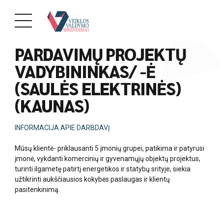
PAREIGOS
PARDAVIMŲ PROJEKTŲ
VADYBININKAS/ -Ė
(SAULĖS ELEKTRINĖS)
(KAUNAS)
INFORMACIJA APIE DARBDAVĮ
Mūsų klientė- priklausanti 5 įmonių grupei, patikima ir patyrusi
įmonė, vykdanti komercinių ir gyvenamųjų objektų projektus,
turinti ilgametę patirtį energetikos ir statybų srityje, siekia
užtikrinti aukščiausios kokybės paslaugas ir klientų
pasitenkinimą.