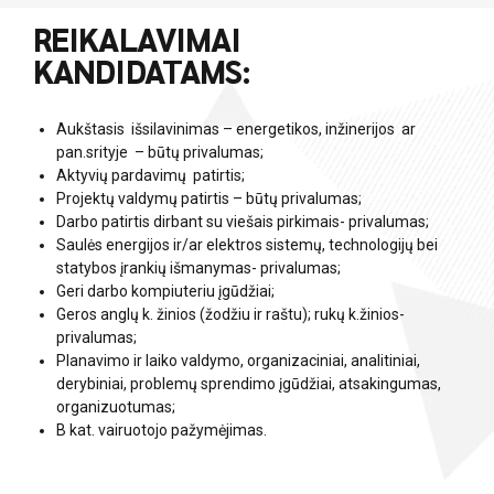
REIKALAVIMAI
KANDIDATAMS:
Aukštasis išsilavinimas – energetikos, inžinerijos ar
pan.srityje – būtų privalumas;
Aktyvių pardavimų patirtis;
Projektų valdymų patirtis – būtų privalumas;
Darbo patirtis dirbant su viešais pirkimais- privalumas;
Saulės energijos ir/ar elektros sistemų, technologijų bei
statybos įrankių išmanymas- privalumas;
Geri darbo kompiuteriu įgūdžiai;
Geros anglų k. žinios (žodžiu ir raštu); rukų k.žinios-
privalumas;
Planavimo ir laiko valdymo, organizaciniai, analitiniai,
derybiniai, problemų sprendimo įgūdžiai, atsakingumas,
organizuotumas;
B kat. vairuotojo pažymėjimas.