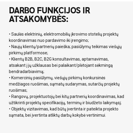
DARBO FUNKCIJOS IR
ATSAKOMYBĖS:
• Saulės elektrinių, elektromobilių įkrovimo stotelių projektų
koordinavimas nuo pardavimo iki įrengimo;
• Naujų klientų/partnerių paieška; pasiūlymų teikimas viešųjų
pirkimų platformose;
• Klientų B2B, B2C, B2G konsultavimas, aptarnavimas,
atsakant į jų užklausas bei palaikant/plėtojant sėkmingą
bendradarbiavimą;
• Komercinių pasiūlymų, viešųjų pirkimų konkursinės
medžiagos ruošimas, sąmatų sudarymas, sutarčių projektų
ruošimas;
• Rangovų, projektuotojų bei kitų partnerių koordinavimas, kad
užtikrinti projektų specifikacijų, terminų ir biudžeto laikymąsį;
• Objektų vizitavimas, kad būtų įvertinta ir pateikta projekto
sąmata, bei įvertinta atliktų darbų kokybė vertinimui.