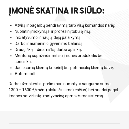
ĮMONĖ SKATINA IR SIŪLO:
Atvirą ir pagarbų bendravimą tarp visų komandos narių;
Nuolatinį mokymąsi ir profesinį tobulėjimą;
Iniciatyvumo ir naujų idėjų palaikymą;
Darbo ir asmeninio gyvenimo balansą;
Draugišką ir dinamišką darbo aplinką;
Mentorių supažindinant su įmonės produkatis bei
specifiką;
Jau esamų klientų krepšelį bei potencialių klientų bazę;
Automobilį.
Darbo užmokestis: preliminari numatyta saugumo suma
1300 – 1600 €/mėn. (atskaičius mokesčius) bei priedai pagal
įmonės patvirtintą motyvacinę apmokėjimo sistemą.