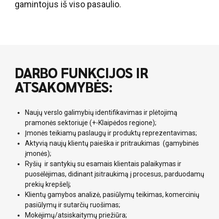
gamintojus iš viso pasaulio.
DARBO FUNKCIJOS IR
ATSAKOMYBĖS:
Naujų verslo galimybių identifikavimas ir plėtojimą
pramonės sektoriuje (+-Klaipėdos regione);
Įmonės teikiamų paslaugų ir produktų reprezentavimas;
Aktyvią naujų klientų paieška ir pritraukimas (gamybinės
įmonės);
Ryšių ir santykių su esamais klientais palaikymas ir
puosėlėjimas, didinant įsitraukimą į procesus, parduodamų
prekių krepšelį;
Klientų gamybos analizė, pasiūlymų teikimas, komercinių
pasiūlymų ir sutarčių ruošimas;
Mokėjimų/atsiskaitymų priežiūra;