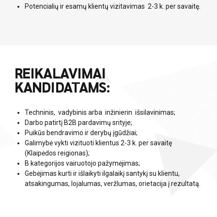
Potencialių ir esamų klientų vizitavimas 2-3 k. per savaitę.
REIKALAVIMAI
KANDIDATAMS:
Techninis, vadybinis arba inžinierin išsilavinimas;
Darbo patirtį B2B pardavimų srityje;
Puikūs bendravimo ir derybų įgūdžiai;
Galimybė vykti vizituoti klientus 2-3 k. per savaitę
(Klaipėdos reigionas);
B kategorijos vairuotojo pažymėjimas;
Gebėjimas kurti ir išlaikyti ilgalaikį santykį su klientu,
atsakingumas, lojalumas, veržlumas, orietacija į rezultatą.