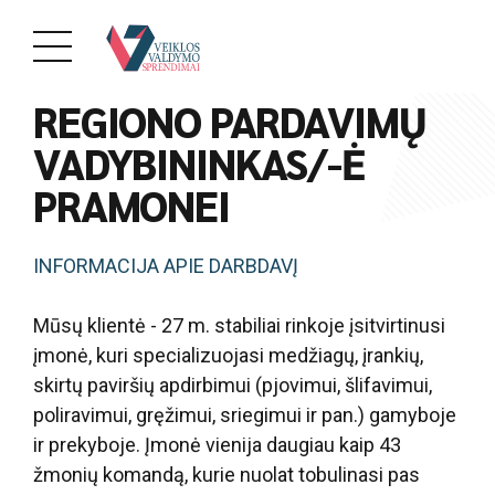
PAREIGOS
REGIONO PARDAVIMŲ
VADYBININKAS/-Ė
PRAMONEI
INFORMACIJA APIE DARBDAVĮ
Mūsų klientė - 27 m. stabiliai rinkoje įsitvirtinusi
įmonė, kuri specializuojasi medžiagų, įrankių,
skirtų paviršių apdirbimui (pjovimui, šlifavimui,
poliravimui, gręžimui, sriegimui ir pan.) gamyboje
ir prekyboje. Įmonė vienija daugiau kaip 43
žmonių komandą, kurie nuolat tobulinasi pas