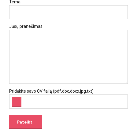
Tema
Jūsų pranešimas
Pridėkite savo CV failą (pdf,doc,docx,jpg,txt)