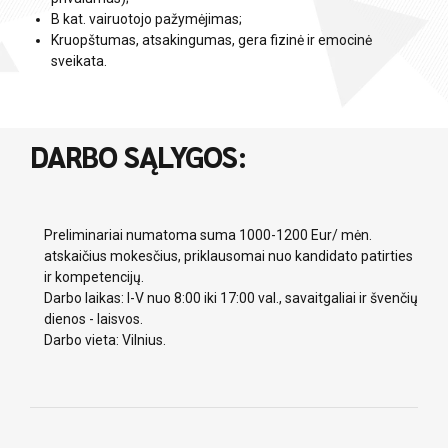
B kat. vairuotojo pažymėjimas;
Kruopštumas, atsakingumas, gera fizinė ir emocinė
sveikata.
DARBO SĄLYGOS:
Preliminariai numatoma suma 1000-1200 Eur/ mėn.
atskaičius mokesčius, priklausomai nuo kandidato patirties
ir kompetencijų.
Darbo laikas: I-V nuo 8:00 iki 17:00 val., savaitgaliai ir švenčių
dienos - laisvos.
Darbo vieta: Vilnius.