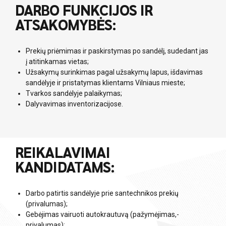
DARBO FUNKCIJOS IR
ATSAKOMYBĖS:
Prekių priėmimas ir paskirstymas po sandėlį, sudedant jas
į atitinkamas vietas;
Užsakymų surinkimas pagal užsakymų lapus, išdavimas
sandėlyje ir pristatymas klientams Vilniaus mieste;
Tvarkos sandėlyje palaikymas;
Dalyvavimas inventorizacijose.
REIKALAVIMAI
KANDIDATAMS:
Darbo patirtis sandėlyje prie santechnikos prekių
(privalumas);
Gebėjimas vairuoti autokrautuvą (pažymėjimas,-
privalumas);