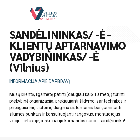
PAREIGOS
SANDĖLININKAS/ -Ė -
KLIENTŲ APTARNAVIMO
VADYBININKAS/ -Ė
(Vilnius)
INFORMACIJA APIE DARBDAVĮ
Mūsų klientė, ilgametę patirtį (daugiau kaip 10 metų) turinti
prekybinė organizacija, prekiaujanti šildymo, santechnikos ir
priešgaisrinių sistemų diegimo sistemomis bei gaminanti
šilumos punktus ir konsultuojanti rangovus, montuotojus
visoje Lietuvoje, ieško naujo komandos nario - sandėlininko!