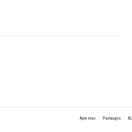
Apie mus
Paslaugos
B