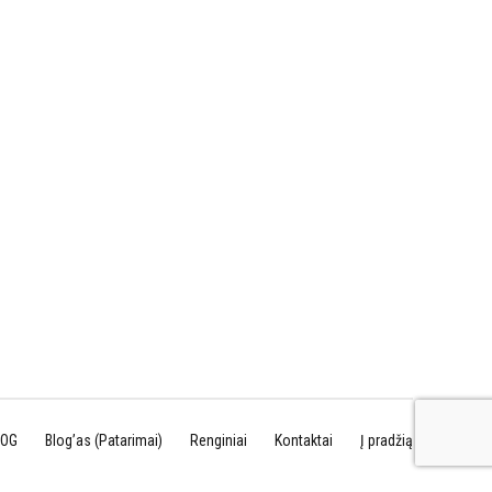
LOG
Blog’as (Patarimai)
Renginiai
Kontaktai
Į pradžią