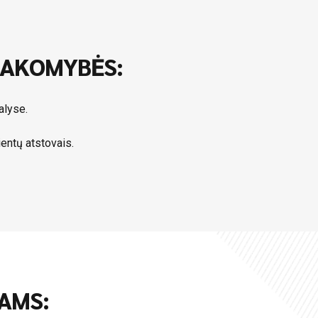
SAKOMYBĖS:
alyse.
entų atstovais.
AMS: