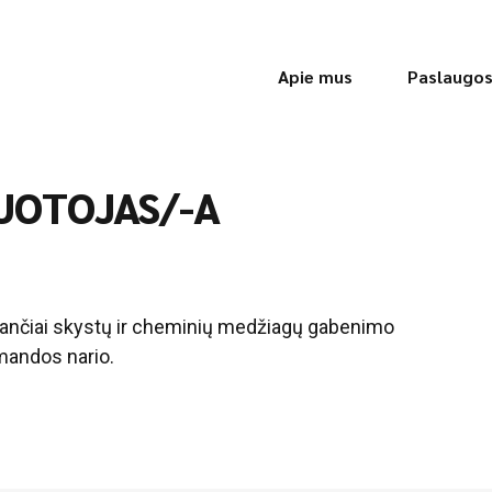
Apie mus
Paslaugo
RUOTOJAS/-A
bančiai skystų ir cheminių medžiagų gabenimo
mandos nario.